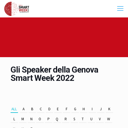
Gli Speaker della Genova
Smart Week 2022
ALL
A
B
C
D
E
F
G
H
I
J
K
L
M
N
O
P
Q
R
S
T
U
V
W